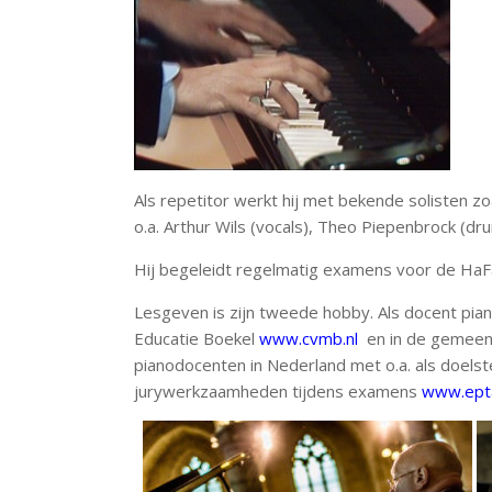
Als repetitor werkt hij met bekende solisten zo
o.a. Arthur Wils (vocals), Theo Piepenbrock (dru
Hij begeleidt regelmatig examens voor de HaFa
Lesgeven is zijn tweede hobby. Als docent pi
Educatie Boekel
www.cvmb.nl
en in de gemeen
pianodocenten in Nederland met o.a. als doelste
jurywerkzaamheden tijdens examens
www.epta