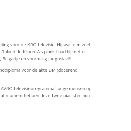
nding voor de KRO televisie. Hij was een veel
land de Kroon. Als pianist had hij met dit
, Bulgarije en voormalig Joegoslavië.
einddiploma voor de akte DM (docerend
nde AVRO televisieprogramma ’Jonge mensen op
f dat moment hebben deze twee pianisten hun