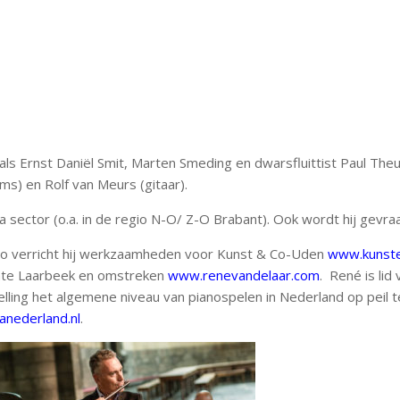
als Ernst Daniël Smit, Marten Smeding en dwarsfluittist Paul Theun
ms) en Rolf van Meurs (gitaar).
 sector (o.a. in de regio N-O/ Z-O Brabant). Ook wordt hij gevr
ano verricht hij werkzaamheden voor Kunst & Co-Uden
www.kunste
te Laarbeek en omstreken
www.renevandelaar.com
. René is li
lling het algemene niveau van pianospelen in Nederland op peil t
nederland.nl
.