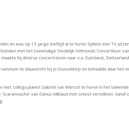
en en was op 13 jarige leeftijd al te horen tijdens een TV uitze
rbonden met het toenmalige Stedelijk Helmonds Concertkoor van Ro
 maakte hij diverse concertreizen naar o.a. Duitsland, Zwitserland
vatorium te Maastricht bij Jo Dusseldorp en behaalde daar het 
en met collega pianist Gabriël van Wersch te horen in het beke
te ‘Scaramouche’ van Darius Milhaud met orkest vertolkten. Vana
g.