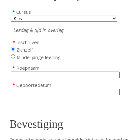
*
Cursus
Lesdag & tijd in overleg
*
Inschrijven
Zichzelf
Minderjarige leerling
*
Roepnaam
*
Geboortedatum
Bevestiging
Ondergetekende, tevens lesgeldplichtige, is bekend en